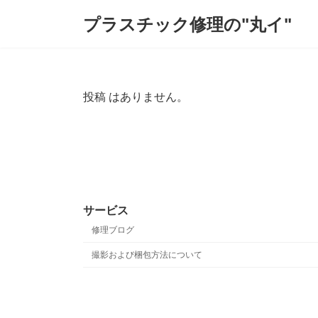
コ
ナ
プラスチック修理の"丸イ"
ン
ビ
テ
ゲ
ン
ー
ツ
シ
へ
ョ
ス
ン
投稿 はありません。
キ
に
ッ
移
プ
動
サービス
修理ブログ
撮影および梱包方法について