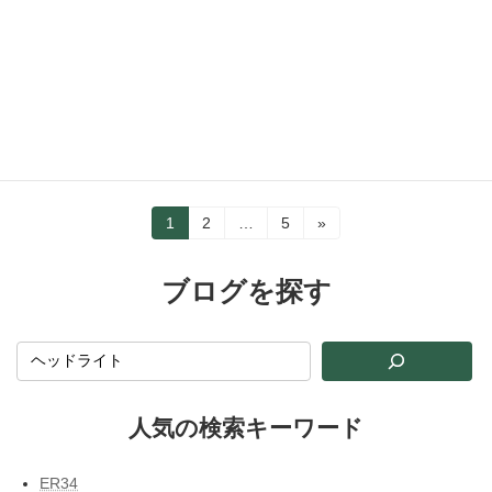
ご依頼内容 車種 ：ダイハツ コペン 破損箇
所：右ヘッドライトステー 2ヶ所 破損状態：ス
テー折れ 素材 ：PP 修理のポイントは？ リ
ブのあるステーは形状の再現が難しいのです
が、かといってリブを潰してしまっては”く […]
続きを読む
投
固
固
固
1
2
…
5
»
定
定
定
稿
ペ
ペ
ペ
ー
ー
ー
ブログを探す
の
ジ
ジ
ジ
ペ
ー
ジ
人気の検索キーワード
送
り
ER34