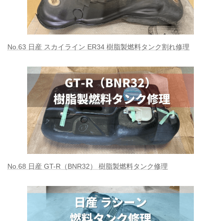
No.63 日産 スカイライン ER34 樹脂製燃料タンク割れ修理
No.68 日産 GT-R（BNR32） 樹脂製燃料タンク修理