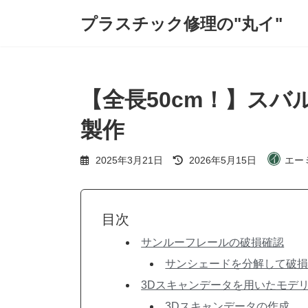
コ
ナ
プラスチック修理の"丸イ"
ン
ビ
テ
ゲ
ン
ー
ツ
シ
へ
ョ
ス
ン
【全長50cm！】ス
キ
に
ッ
移
製作
プ
動
最
2025年3月21日
2026年5月15日
エー
終
更
新
日
時
目次
:
サンルーフレールの破損確認
サンシェードを分解して破
3Dスキャンデータを用いたモデ
3Dスキャンデータの作成