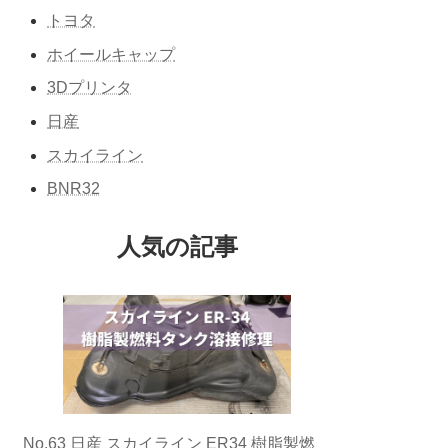
トヨタ
ホイールキャップ
3Dプリンタ
日産
スカイライン
BNR32
人気の記事
No.63 日産 スカイライン ER34 樹脂製燃