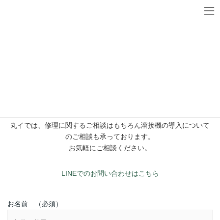
コ
ナ
ン
ビ
お問い合わせ
テ
ゲ
ン
ー
ツ
シ
へ
ョ
お問い合わせフォームへは
ス
ン
24時間以内にご返信いたしております。
キ
に
お急ぎの方はLINEよりお問い合わせください。
ッ
移
プ
動
LINEには料金表も掲載しておりますので、登録のみでお気軽にご
確認いただけます。
丸イでは、修理に関するご相談はもちろん溶接機の導入について
のご相談も承っております。
お気軽にご相談ください。
LINEでのお問い合わせはこちら
お名前 （必須）