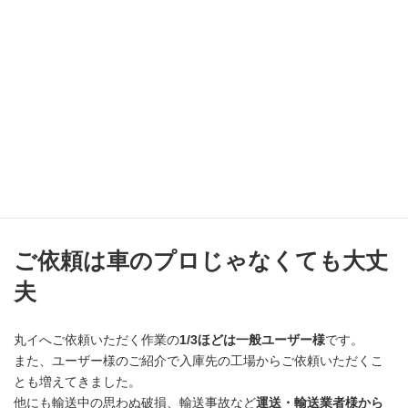
た。
適切な素材、色の溶接ロッドを選択すること
破損部位の形状にあった溶接ロッドを選択すること
形状によって熱の加え方を調整し、丁寧に溶接すること
上記のポイントを抑えて、ステー修理に役立ててくださいね！
ご依頼は車のプロじゃなくても大丈
夫
丸イへご依頼いただく作業の
1/3ほどは一般ユーザー様
です。
また、ユーザー様のご紹介で入庫先の工場からご依頼いただくこ
とも増えてきました。
他にも輸送中の思わぬ破損、輸送事故など
運送・輸送業者様から