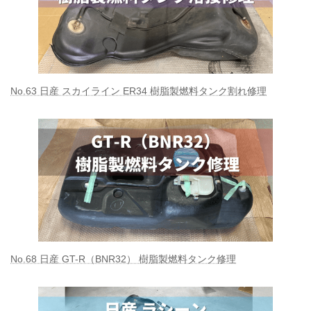
No.63 日産 スカイライン ER34 樹脂製燃料タンク割れ修理
No.68 日産 GT-R（BNR32） 樹脂製燃料タンク修理