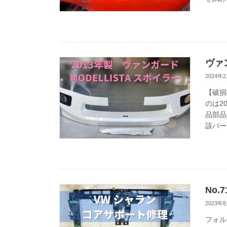
ヴァ
2024年
【破損
のは2
品部品
該パー
No
2023年
フォル