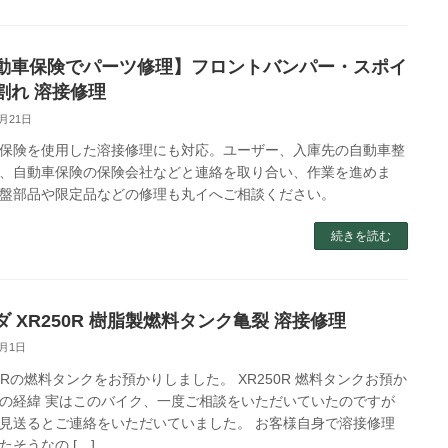
動車保険でパーツ修理】フロントバンパー・スポイ
割れ 溶接修理
3月21日
保険を使用した溶接修理にも対応。ユーザー、入庫先の自動車整
、自動車保険の保険会社などと連絡を取り合い、作業を進めま
盤部品や限定品などの修理も丸イへご相談ください。
続きを読む
ダ XR250R 樹脂製燃料タンク亀裂 溶接修理
3月1日
50Rの燃料タンクをお預かりしました。 XR250R 燃料タンクお預か
の経緯 実はこのバイク、一度ご相談をいただいていたのですが
見送るとご連絡をいただいていました。 お客様自身で溶接修理
たそうなの […]