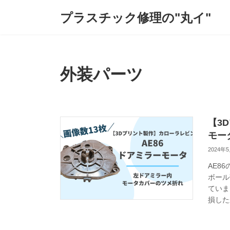
コ
ナ
プラスチック修理の"丸イ"
ン
ビ
テ
ゲ
ン
ー
ツ
シ
へ
ョ
ス
ン
外装パーツ
キ
に
ッ
移
プ
動
【3
モー
2024年
AE8
ボール
ていま
損した