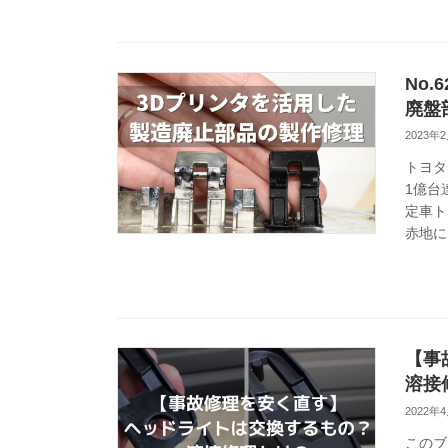
No
廃盤
2023年
トヨタ
1億台
定車ト
赤地に
【事
溶接
2022年
このブ