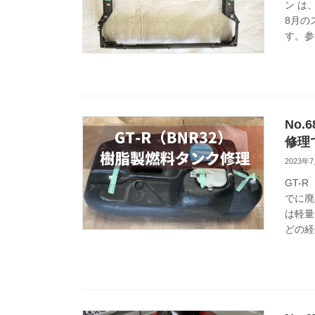
ン は
8月の
す。参
No.
修理
2023年
GT-
でに廃
は軽量
どの経