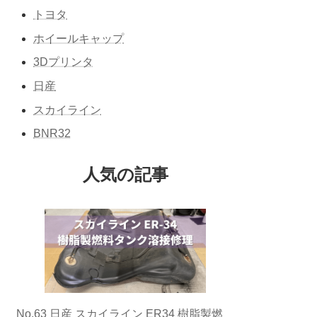
トヨタ
ホイールキャップ
3Dプリンタ
日産
スカイライン
BNR32
人気の記事
No.63 日産 スカイライン ER34 樹脂製燃