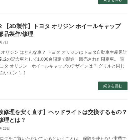
.62 【3D製作】トヨタ オリジン ホイールキャップ
部品製作/修理
2月7日
 オリジン はどんな車？ トヨタ オリジンはトヨタ自動車生産累計
達成の記念車として1,000台限定で製造・販売された限定車。 限
ヨタ オリジン ホイールキャップのデザインは？ グリルと同じ
白いエン […]
続きを読む
故修理を安く直す】ヘッドライトは交換するもの？
修理とは？
4月28日
ログをご覧いただいているということは、保険を使わない実費で