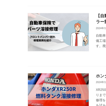
【自
ラー
2024年
自動車
備工場
す。廃
ホン
2024年
XR2
りまで
修理を
を試み