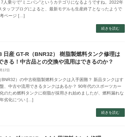
、7人乗りで"ミニバン"というカテゴリになるようですね。2022年
スタッフブログによると、最新モデルも生産終了となったようで
考ページ […]
続きを読む
68 日産 GT-R（BNR32） 樹脂製燃料タンク修理は
できる！中古品との交換や流用はできるのか？
7月17日
R（BNR32）の中古樹脂製燃料タンクは入手困難？ 新品タンクはす
盤、中古や流用できるタンクはあるか？ 90年代のスポーツカー
化のため燃料タンクに樹脂が採用され始めましたが、燃料漏れな
年劣化につい […]
続きを読む